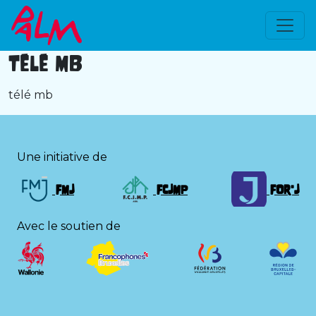
Télé MB
télé mb
Une initiative de
FMJ
FCJMP
FOr'J
Avec le soutien de