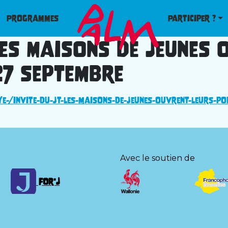
Programmes
Participer ?
 les Maisons de Jeunes
27 septembre
e-/invite-du-jt-les-maisons-de-jeunes-ouvrent-leurs-por
Avec le soutien de
FOr'J