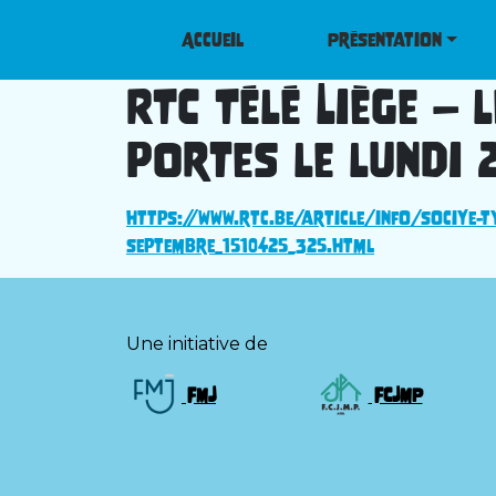
Accueil
Présentation
RTC Télé Liège –
portes le lundi 
https://www.rtc.be/article/info/sociye-ty
septembre_1510425_325.html
Une initiative de
FMJ
FCJMP